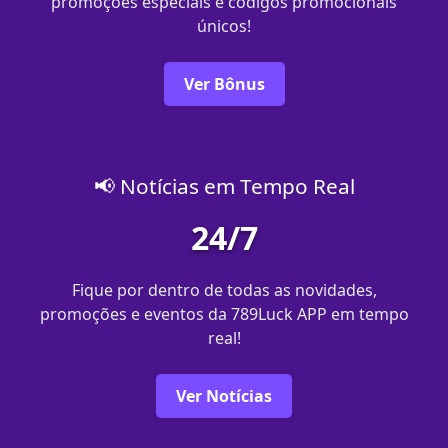
promoções especiais e códigos promocionais
únicos!
Ver Bônus
📢 Notícias em Tempo Real
24/7
Fique por dentro de todas as novidades,
promoções e eventos da 789Luck APP em tempo
real!
Ver Notícias