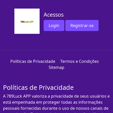
Acessos
Login
Registrar-se
Políticas de Privacidade
Termos e Condições
Sitemap
Políticas de Privacidade
A 789Luck APP valoriza a privacidade de seus usuários e
está empenhada em proteger todas as informações
pessoais fornecidas durante o uso de nossos canais de