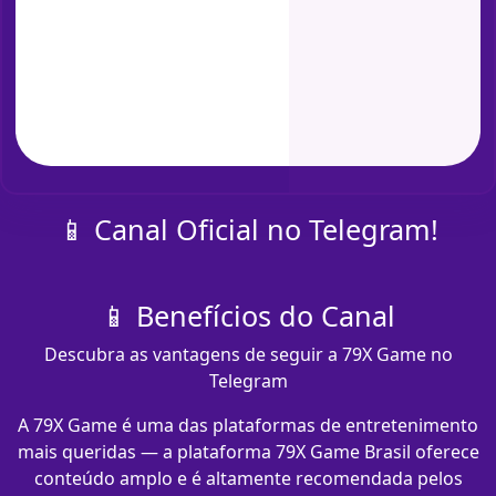
📱 Canal Oficial no Telegram!
📱 Benefícios do Canal
Descubra as vantagens de seguir a 79X Game no
Telegram
A 79X Game é uma das plataformas de entretenimento
mais queridas — a plataforma 79X Game Brasil oferece
conteúdo amplo e é altamente recomendada pelos