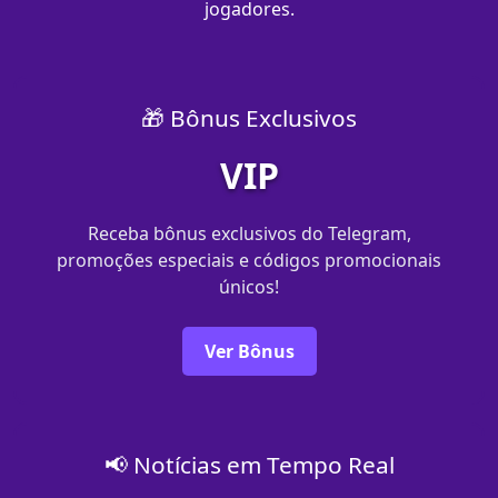
jogadores.
🎁 Bônus Exclusivos
VIP
Receba bônus exclusivos do Telegram,
promoções especiais e códigos promocionais
únicos!
Ver Bônus
📢 Notícias em Tempo Real