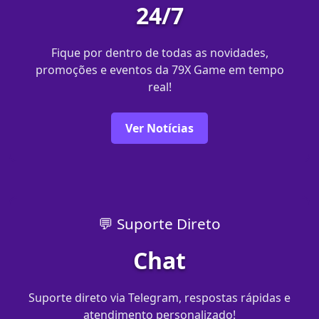
24/7
Fique por dentro de todas as novidades,
promoções e eventos da 79X Game em tempo
real!
Ver Notícias
💬 Suporte Direto
Chat
Suporte direto via Telegram, respostas rápidas e
atendimento personalizado!