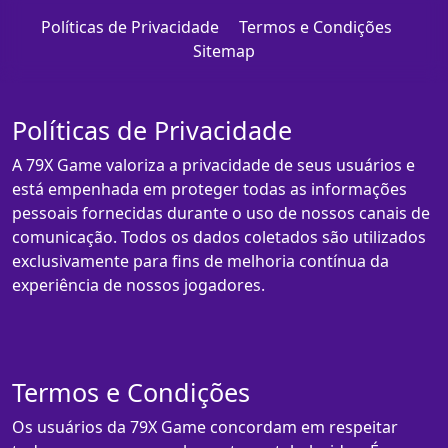
Políticas de Privacidade
Termos e Condições
Sitemap
Políticas de Privacidade
A 79X Game valoriza a privacidade de seus usuários e
está empenhada em proteger todas as informações
pessoais fornecidas durante o uso de nossos canais de
comunicação. Todos os dados coletados são utilizados
exclusivamente para fins de melhoria contínua da
experiência de nossos jogadores.
Termos e Condições
Os usuários da 79X Game concordam em respeitar