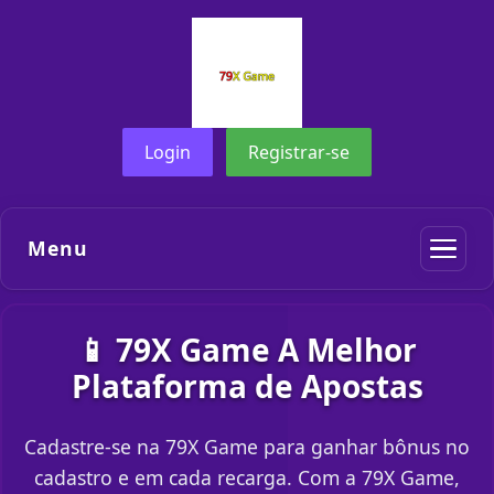
Login
Registrar-se
Menu
📱 79X Game A Melhor
Plataforma de Apostas
Cadastre-se na 79X Game para ganhar bônus no
cadastro e em cada recarga. Com a 79X Game,