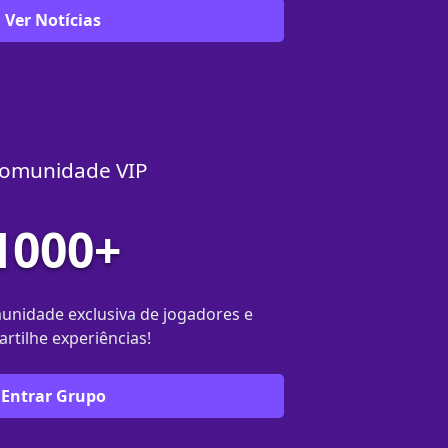
Ver Notícias
Comunidade VIP
1000+
unidade exclusiva de jogadores e
rtilhe experiências!
Entrar Grupo