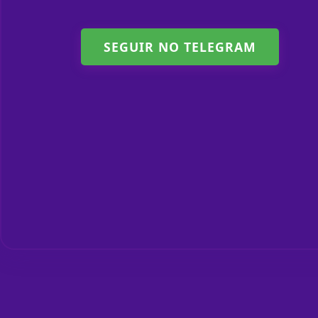
SEGUIR NO TELEGRAM