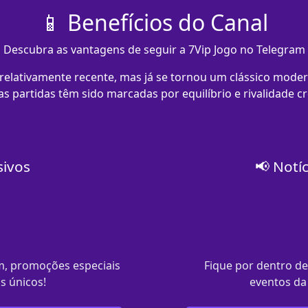
📱 Benefícios do Canal
Descubra as vantagens de seguir a 7Vip Jogo no Telegram
 é relativamente recente, mas já se tornou um clássico mo
 as partidas têm sido marcadas por equilíbrio e rivalidade c
sivos
📢 Notí
m, promoções especiais
Fique por dentro d
s únicos!
eventos da