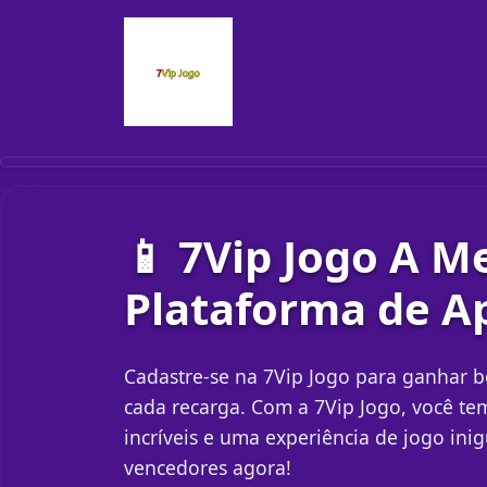
📱 7Vip Jogo A M
Plataforma de A
Cadastre-se na 7Vip Jogo para ganhar 
cada recarga. Com a 7Vip Jogo, você t
incríveis e uma experiência de jogo inig
vencedores agora!