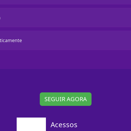
a
aticamente
SEGUIR AGORA
Acessos