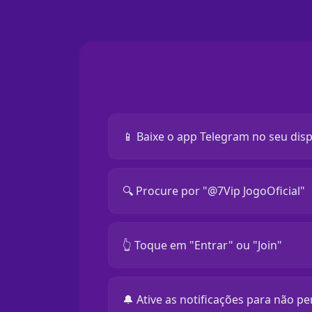
📱 Baixe o app Telegram no seu disp
🔍 Procure por "@7Vip JogoOficial"
👆 Toque em "Entrar" ou "Join"
🔔 Ative as notificações para não p