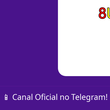
📱 Canal Oficial no Telegram!