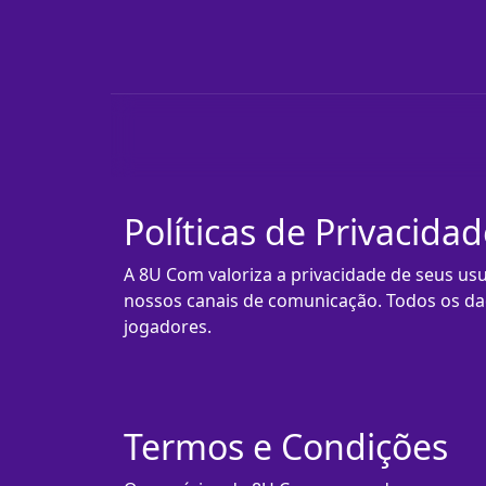
Políticas de Privacida
A 8U Com valoriza a privacidade de seus u
nossos canais de comunicação. Todos os dad
jogadores.
Termos e Condições