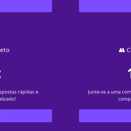
reto
👥 
t
espostas rápidas e
Junte-se a uma com
lizado!
compa
e