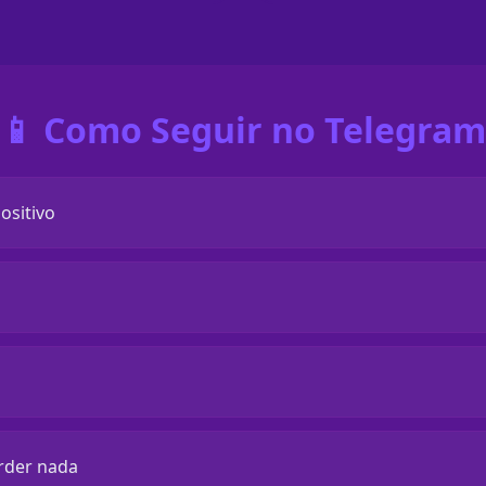
📱 Como Seguir no Telegram
ositivo
erder nada