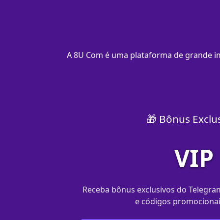
A 8U Com é uma plataforma de grande im
🎁 Bônus Exclu
VIP
Receba bônus exclusivos do Telegra
e códigos promocionai