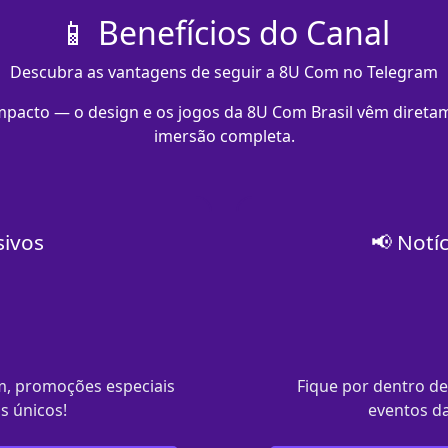
📱 Benefícios do Canal
Descubra as vantagens de seguir a 8U Com no Telegram
pacto — o design e os jogos da 8U Com Brasil vêm diretam
imersão completa.
sivos
📢 Notí
m, promoções especiais
Fique por dentro d
s únicos!
eventos d