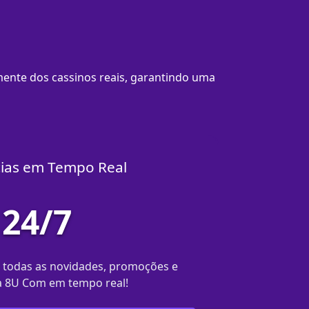
ente dos cassinos reais, garantindo uma
cias em Tempo Real
24/7
e todas as novidades, promoções e
a 8U Com em tempo real!