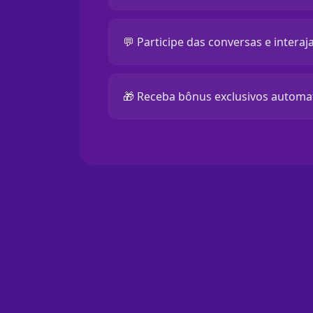
💬 Participe das conversas e interaj
🎁 Receba bônus exclusivos autom