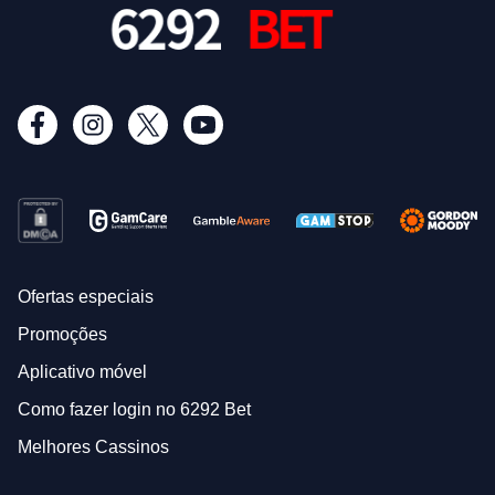
Ofertas especiais
Promoções
Aplicativo móvel
Como fazer login no 6292 Bet
Melhores Cassinos