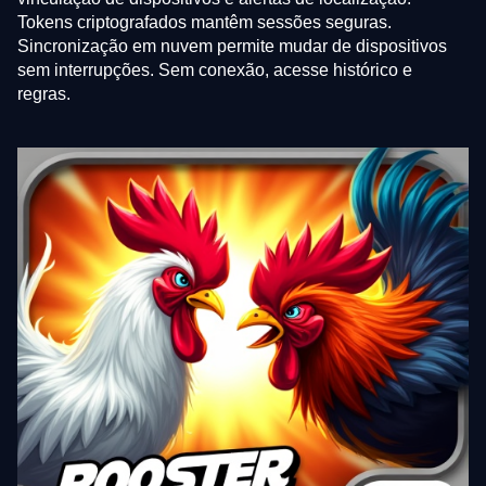
Tokens criptografados mantêm sessões seguras.
Sincronização em nuvem permite mudar de dispositivos
sem interrupções. Sem conexão, acesse histórico e
regras.