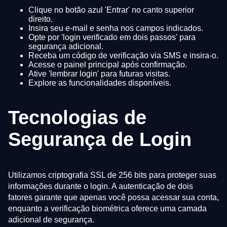
Clique no botão azul 'Entrar' no canto superior
direito.
Insira seu e-mail e senha nos campos indicados.
Opte por 'login verificado em dois passos' para
segurança adicional.
Receba um código de verificação via SMS e insira-o.
Acesse o painel principal após confirmação.
Ative 'lembrar login' para futuras visitas.
Explore as funcionalidades disponíveis.
Tecnologias de
Segurança de Login
Utilizamos criptografia SSL de 256 bits para proteger suas
informações durante o login. A autenticação de dois
fatores garante que apenas você possa acessar sua conta,
enquanto a verificação biométrica oferece uma camada
adicional de segurança.