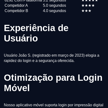
6292 Com Plataforma
3.2 segundos
★★★★★
Competidor A
5.0 segundos
★★★★
Competidor B
4.0 segundos
★★★
Experiência de
Usuário
Usuário João S. (registrado em março de 2023) elogia a
rapidez do login e a segurança oferecida.
Otimização para Login
Móvel
Nosso aplicativo móvel suporta login por impressão digital