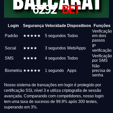
Login
Segurança
Velocidade
Dispositivos
Funções
Verificação
Padrão
★★★★★
5 segundos
Todos
em dois
passos
IP
Social
★★★★
3 segundos
Web/Apps
verificação
Verificação
SMS
★★★★
4 segundos
Todos
por SMS
Não
Biometria
★★★★★
1 segundo
Apps
precisa de
senha
Nosso sistema de transações em login é protegido por
certificação SSL nível 3 e utiliza criptografia de sessão
avançada. Comparando com competidores, nosso login
tem uma taxa de sucesso de 99.9% após 300 testes,
superando em 3%.