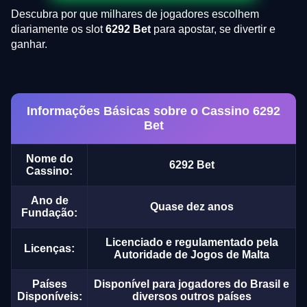
Descubra por que milhares de jogadores escolhem
diariamente os slot
6292 Bet
para apostar, se divertir e
ganhar.
Informações Básicas sobre o Cassino 6292
Bet
Nome do
6292 Bet
Cassino:
Ano de
Quase dez anos
Fundação:
Licenciado e regulamentado pela
Licenças:
Autoridade de Jogos de Malta
Países
Disponível para jogadores do Brasil e
Disponíveis:
diversos outros países