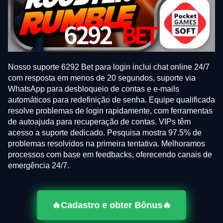
Nosso suporte 6292 Bet para login inclui chat online 24/7
com resposta em menos de 20 segundos, suporte via
WhatsApp para desbloqueio de contas e e-mails
automáticos para redefinição de senha. Equipe qualificada
resolve problemas de login rapidamente, com ferramentas
de autoajuda para recuperação de contas. VIPs têm
acesso a suporte dedicado. Pesquisa mostra 97.5% de
problemas resolvidos na primeira tentativa. Melhoramos
processos com base em feedbacks, oferecendo canais de
emergência 24/7.
🔥Cadastro e obter Bônus🔥