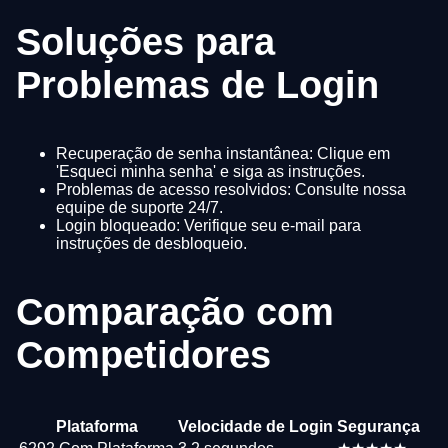
Soluções para
Problemas de Login
Recuperação de senha instantânea: Clique em
'Esqueci minha senha' e siga as instruções.
Problemas de acesso resolvidos: Consulte nossa
equipe de suporte 24/7.
Login bloqueado: Verifique seu e-mail para
instruções de desbloqueio.
Comparação com
Competidores
Plataforma
Velocidade de Login
Segurança